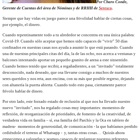
Por Charo Conde,
Gerente de Cuentas del área de Nóminas y de RRHH de
Seresco
.
Siempre que hay vidas en juego parece una frivolidad hablar de ciertas cosas,
por ejemplo, el dinero.
Cuando repentinamente todo a tu alrededor se concentra en una única palabra:
Covid-19. Cuando sólo aceptar que hemos sido capaces de “vivir” 50 días
confinados en nuestras casas nos ayuda a asumir lo que está pasando. Cuando
una de nuestras principales citas del día, la de las ocho, nos acerca a ventanas y
balcones intentando aportar un pequeño granito de arena a este sinsentido.
Cuando hemos tenido que recibir, a regañadientes, a un “invitado” totalmente
desconocido, nada deseado, que osa llevarse consigo a muchos de nuestros
seres queridos y nos reta, aun encima, con su más que posible regreso, dejando
con altanería la puerta abierta. Cuando todo esto pasa, ciertamente parece
frívolo hablar de dinero.
Por otro lado, este forzado estado de reclusión al que nos ha llevado nuestro
nuevo “invitado”, nos ha regalado cosas muy importantes: momentos de
reflexión, de reorganización de prioridades, de fomento de la creatividad, de
verdadera vida en familia – sí, esa familia del Parchís y la Oca en tablero de
madera- momentos de generosidad, de comunicación - la que habíamos perdido
cediéndole el terreno al Whatsapp - y, tantas otras cosas… Quizás ahora
empecemos a valorarlas y seamos capaces de replantear nuestros referentes.