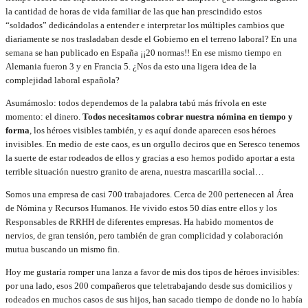
la cantidad de horas de vida familiar de las que han prescindido estos
“soldados” dedicándolas a entender e interpretar los múltiples cambios que
diariamente se nos trasladaban desde el Gobierno en el terreno laboral? En una
semana se han publicado en España ¡¡20 normas!! En ese mismo tiempo en
Alemania fueron 3 y en Francia 5. ¿Nos da esto una ligera idea de la
complejidad laboral española?
Asumámoslo: todos dependemos de la palabra tabú más frívola en este
momento: el dinero.
Todos necesitamos cobrar nuestra nómina en tiempo y
forma
, los héroes visibles también, y es aquí donde aparecen esos héroes
invisibles. En medio de este caos, es un orgullo deciros que en Seresco tenemos
la suerte de estar rodeados de ellos y gracias a eso hemos podido aportar a esta
terrible situación nuestro granito de arena, nuestra mascarilla social…
Somos una empresa de casi 700 trabajadores. Cerca de 200 pertenecen al Área
de Nómina y Recursos Humanos. He vivido estos 50 días entre ellos y los
Responsables de RRHH de diferentes empresas. Ha habido momentos de
nervios, de gran tensión, pero también de gran complicidad y colaboración
mutua buscando un mismo fin.
Hoy me gustaría romper una lanza a favor de mis dos tipos de héroes invisibles:
por una lado, esos 200 compañeros que teletrabajando desde sus domicilios y
rodeados en muchos casos de sus hijos, han sacado tiempo de donde no lo había