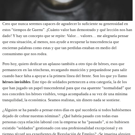
Creo que nunca seremos capaces de agradecer lo suficiente su generosidad en
estos “tiempos de Guerra”. ¡Cuánto valor han demostrado y qué lección nos han
dado! Y hay un concepto que se repite: Valor… valores… me alegraría pensar
que esta situación, al menos, nos ayude a recuperar la trascendencia que
encierran palabras como estas y que tan perdidas estaban en medio del
consumismo que nos rodea.
Pero hoy, quiero dedicar un aplauso también a otro tipo de héroes, esos que
permanecen en las trincheras, recargando munición y preparándose para salir
cuando hace falta a apoyar a la primera línea del frente. Son los que yo llamo
héroes invisibles
. Este tipo de soldados pertenecen a otra categoría, la de los
que han jugado un papel trascendental para que esa aparente “normalidad” que
nos conceden los héroes visibles, venga acompañada a su vez de una mínima
tranquilidad, la económica. Seamos realistas, sin dinero nada se sostiene.
¿Alguien se ha parado a pensar estos días en qué sucedería si todos hubiésemos
dejado de cobrar nuestras nóminas?. ¿Qué habría pasado con todas esas
personas cuya relación laboral con la empresa se ha “pausado”, si no hubiesen
existido “soldados” gestionado con una profesionalidad excepcional y en
tiempo récord sus expedientes de Regulación de Empleo? ¿Se imagina alguien