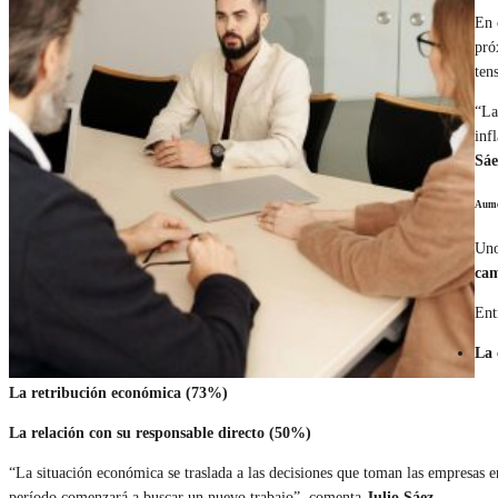
En 
pró
ten
“La
inf
Sáe
Aume
Uno
cam
Ent
La 
La retribución económica (73%)
La relación con su responsable directo (50%)
“La situación económica se traslada a las decisiones que toman las empresas e
período comenzará a buscar un nuevo trabajo”, comenta
Julio Sáez
.