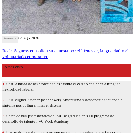
Bienestar
04 Ago 2026
Reale Seguros consolida su apuesta por el bienestar, la igualdad y el
voluntariado corporativo
Lo más visto…
1.
Casi la mitad de los profesionales afronta el verano con poca o ninguna
flexibilidad laboral
2.
Luis Miguel Jiménez (Manpower): Absentismo y desconexión: cuando el
síntoma nos obliga a mirar el sistema
3.
Cerca de 800 profesionales de PwC se gradúan en su II programa de
desarrollo de talento PwC Work Academy
4.
Cuatro de cada diez empresas aún no están preparadas para la transparencia