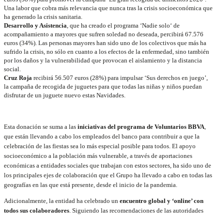
Una labor que cobra más relevancia que nunca tras la crisis socioeconómica que
ha generado la crisis sanitaria.
Desarrollo y Asistencia
, que ha creado el programa ‘Nadie solo‘ de
acompañamiento a mayores que sufren soledad no deseada, percibirá 67.576
euros (34%). Las personas mayores han sido uno de los colectivos que más ha
sufrido la crisis, no sólo en cuanto a los efectos de la enfermedad, sino también
por los daños y la vulnerabilidad que provocan el aislamiento y la distancia
social.
Cruz Roja
recibirá 56.507 euros (28%) para impulsar ‘Sus derechos en juego’,
la campaña de recogida de juguetes para que todas las niñas y niños puedan
disfrutar de un juguete nuevo estas Navidades.
Esta donación se suma a las
iniciativas del programa de Voluntarios BBVA
,
que están llevando a cabo los empleados del banco para contribuir a que la
celebración de las fiestas sea lo más especial posible para todos. El apoyo
socioeconómico a la población más vulnerable, a través de aportaciones
económicas a entidades sociales que trabajan con estos sectores, ha sido uno de
los principales ejes de colaboración que el Grupo ha llevado a cabo en todas las
geografías en las que está presente, desde el inicio de la pandemia.
Adicionalmente, la entidad ha celebrado un
encuentro global y ‘online’ con
todos sus colaboradores
. Siguiendo las recomendaciones de las autoridades