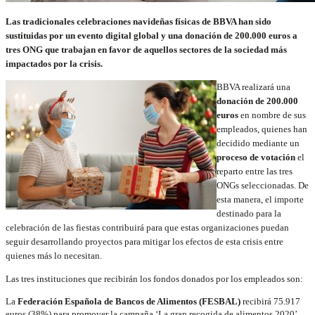
Las tradicionales celebraciones navideñas físicas de BBVA han sido
sustituidas por un evento digital global y una donación de 200.000 euros a
tres ONG que trabajan en favor de aquellos sectores de la sociedad más
impactados por la crisis.
BBVA realizará una
donación de 200.000
euros
en nombre de sus
empleados, quienes han
decidido mediante un
proceso de votación
el
reparto entre las tres
ONGs seleccionadas. De
esta manera, el importe
destinado para la
celebración de las fiestas contribuirá para que estas organizaciones puedan
seguir desarrollando proyectos para mitigar los efectos de esta crisis entre
quienes más lo necesitan.
Las tres instituciones que recibirán los fondos donados por los empleados son:
La
Federación Española de Bancos de Alimentos (FESBAL)
recibirá 75.917
euros (38%) para promover la campaña ‘La gran recogida de alimentos 2020’.