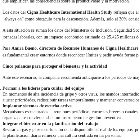
que amplifican las consecuencias sobre la productividad y la motivación.
Los datos del
Cigna Healthcare International Health Study
reflejan que el
“always on” como obstáculo para la desconexión. Además, solo el 30% conside
A esta situación se suman los datos del Ministerio de Inclusión, Seguridad So
jornadas laborales, con un impacto económico estimado de 25.425 millones d
Para
Amira Bueno, directora de Recursos Humanos de Cigna Healthcare
es fundamental crear entornos donde reconocer límites y pedir ayuda forme p
Cinco palancas para proteger el bienestar y la actividad
Ante este escenario, la compañía recomienda anticiparse a los periodos de may
Formar a los líderes para cuidar del equipo
En momentos de alta incidencia de gripe y otros virus, los mandos intermedios
ajustar prioridades, redistribuir tareas temporalmente y mantener conversacio
Implantar sistemas de escucha activa
Mecanismos estructurados —reuniones periódicas, encuestas breves o canales 
organizada se convierte así en un instrumento de gestión preventiva.
Integrar el bienestar en la planificación del trabajo
Revisar cargas y plazos en función de la disponibilidad real de los equipos, pr
la planificación diaria refuerza una cultura centrada en las personas.