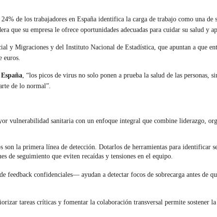
 24% de los trabajadores en España identifica la carga de trabajo como una de s
ra que su empresa le ofrece oportunidades adecuadas para cuidar su salud y ape
cial y Migraciones y del Instituto Nacional de Estadística, que apuntan a que e
e euros.
 España
, “los picos de virus no solo ponen a prueba la salud de las personas, s
arte de lo normal”.
or vulnerabilidad sanitaria con un enfoque integral que combine liderazgo, orga
 son la primera línea de detección. Dotarlos de herramientas para identificar s
nes de seguimiento que eviten recaídas y tensiones en el equipo.
de feedback confidenciales— ayudan a detectar focos de sobrecarga antes de qu
iorizar tareas críticas y fomentar la colaboración transversal permite sostener l