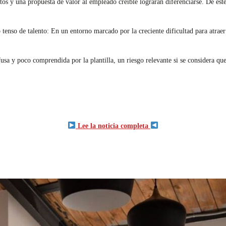
tos y una propuesta de valor al empleado creíble lograrán diferenciarse. De est
nso de talento: En un entorno marcado por la creciente dificultad para atraer y 
a y poco comprendida por la plantilla, un riesgo relevante si se considera que l
Lee la noticia completa