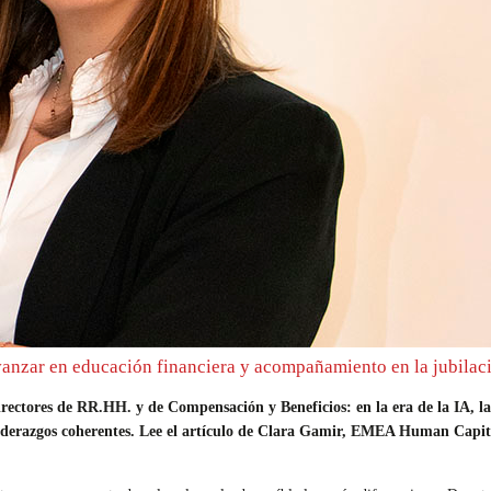
avanzar en educación financiera y acompañamiento en la jubilac
rectores de RR.HH. y de Compensación y Beneficios: en la era de la IA, la 
n liderazgos coherentes. Lee el artículo de Clara Gamir, EMEA Human Capit