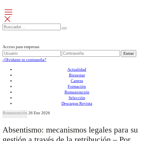
Acceso para empresas
Entrar
¿Olvidaste tu contraseña?
Actualidad
Bienestar
Carrera
Formación
Remuneración
Selección
Descargas Revista
Remuneración
26 Ene 2026
Absentismo: mecanismos legales para su
gestión a través de la retribución – Por