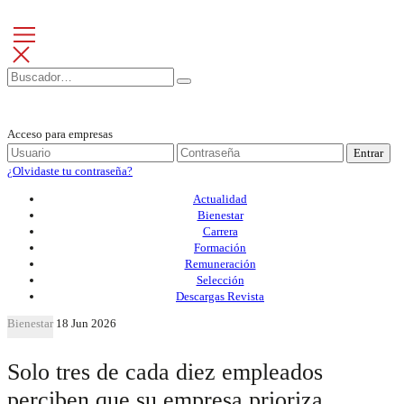
Acceso para empresas
Entrar
¿Olvidaste tu contraseña?
Actualidad
Bienestar
Carrera
Formación
Remuneración
Selección
Descargas Revista
Bienestar
18 Jun 2026
Solo tres de cada diez empleados
perciben que su empresa prioriza