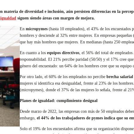
en materia de diversidad e inclusión, aún persisten diferencias en la perc
 igualdad
siguen siendo áreas con margen de mejora.
En
micropymes
(hasta 10 empleados), el 43% de los encuestados p
hombres y desciende al 32% entre mujeres. En empresas pequeñas 
que hay más hombres que mujeres. En medianas (hasta 250 emplead
En cuanto a los
equipos directivos
, el 56% del total de empleados
responsabilidad. El 21% percibe paridad (50/50) y el 17% cree que
género del encuestado: un 64% de los hombres cree que su equipo d
Por otro lado, el 60% de los empleados no percibe
brecha salaria
mujeres sí identifica esa desigualdad, frente al 23% de los hombre
(micropymes), donde el 37% de las mujeres lo señala, frente al 21
Planes de igualdad: cumplimiento desigual
Desde marzo de 2022, las empresas con más de 50 empleados deben c
embargo,
el 44% de los trabajadores de pymes indica que su em
Solo el 19% de los encuestados afirma que su organización dispone