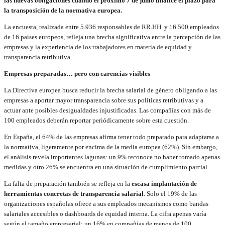
las nuevas obligaciones cuando el próximo 7 de junio finalice el plazo para
la transposición de la normativa europea.
La encuesta, realizada entre 5.936 responsables de RR.HH. y 16.500 empleados
de 16 países europeos, refleja una brecha significativa entre la percepción de las
empresas y la experiencia de los trabajadores en materia de equidad y
transparencia retributiva.
Empresas preparadas… pero con carencias visibles
La Directiva europea busca reducir la brecha salarial de género obligando a las
empresas a aportar mayor transparencia sobre sus políticas retributivas y a
actuar ante posibles desigualdades injustificadas. Las compañías con más de
100 empleados deberán reportar periódicamente sobre esta cuestión.
En España, el 64% de las empresas afirma tener todo preparado para adaptarse a
la normativa, ligeramente por encima de la media europea (62%). Sin embargo,
el análisis revela importantes lagunas: un 9% reconoce no haber tomado apenas
medidas y otro 26% se encuentra en una situación de cumplimiento parcial.
La falta de preparación también se refleja en la
escasa implantación de
herramientas concretas de transparencia salarial
. Solo el 19% de las
organizaciones españolas ofrece a sus empleados mecanismos como bandas
salariales accesibles o dashboards de equidad interna. La cifra apenas varía
según el tamaño empresarial: un 16% en compañías de menos de 100