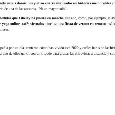
ado en sus domicilios y otros cuatro inspirados en historias memorables
vi
ria de una de las asesoras, “Ni un mayor solo”.
edidas que Liberty ha puesto en marcha
este año, como, por ejemplo, la
ay
de yoga online
,
cafés virtuales
e incluso una
fiesta de verano en remoto
, así
 meses.
mpañía por un día, contaron cómo han vivido este 2020 y cuáles han sido las his
a uno de ellos un kit con un trípode para grabar las entrevistas a distancia y co