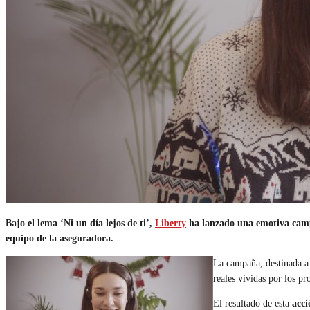
Bajo el lema ‘Ni un día lejos de ti’,
Liberty
ha lanzado una emotiva campa
equipo de la aseguradora.
La campaña, destinada a 
reales vividas por los pr
El resultado de esta
acci