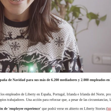
ña de Navidad para sus más de 6.200 mediadores y 2.000 empleados en Eu
los empleados de Liberty en España, Portugal, Irlanda e Irlanda del Norte, proye
opios trabajadores. Una acción para reforzar que, a pesar de las circunstancias,
ón de 'employee experience'
que podrá verse en abierto en Liberty Stories (
ht