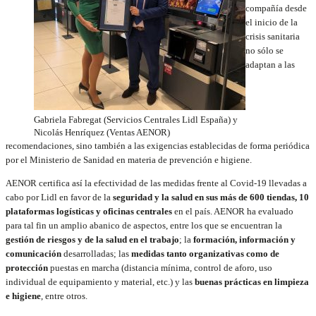
compañía desde
el inicio de la
crisis sanitaria
no sólo se
adaptan a las
Gabriela Fabregat (Servicios Centrales Lidl España) y
Nicolás Henríquez (Ventas AENOR)
recomendaciones, sino también a las exigencias establecidas de forma periódica
por el Ministerio de Sanidad en materia de prevención e higiene.
AENOR certifica así la efectividad de las medidas frente al Covid-19 llevadas a
cabo por Lidl en favor de la
seguridad y la salud en sus más de 600 tiendas, 10
plataformas logísticas y oficinas centrales
en el país. AENOR ha evaluado
para tal fin un amplio abanico de aspectos, entre los que se encuentran la
gestión de riesgos y de la salud en el trabajo
; la
formación, información y
comunicación
desarrolladas; las
medidas tanto organizativas como de
protección
puestas en marcha (distancia mínima, control de aforo, uso
individual de equipamiento y material, etc.) y las
buenas prácticas en limpieza
e higiene
, entre otros.