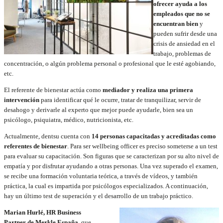
ofrecer ayuda a los
empleados que no se
encuentran bien
y
pueden sufrir desde una
crisis de ansiedad en el
trabajo, problemas de
concentración, o algún problema personal o profesional que le esté agobiando,
etc.
El referente de bienestar actúa como
mediador y realiza una primera
intervención
para identificar qué le ocurre, tratar de tranquilizar, servir de
desahogo y derivarle al experto que mejor puede ayudarle, bien sea un
psicólogo, psiquiatra, médico, nutricionista, etc.
Actualmente, dentsu cuenta con
14 personas capacitadas y acreditadas como
referentes de bienestar
. Para ser wellbeing officer es preciso someterse a un test
para evaluar su capacitación. Son figuras que se caracterizan por su alto nivel de
empatía y por disfrutar ayudando a otras personas. Una vez superado el examen,
se recibe una formación voluntaria teórica, a través de vídeos, y también
práctica, la cual es impartida por psicólogos especializados. A continuación,
hay un último test de superación y el desarrollo de un trabajo práctico.
Marian Hurlé, HR Business
Partner de Merkle España
, que