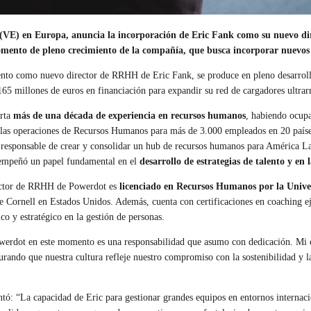
cos (VE) en Europa, anuncia la incorporación de Eric Fank como su nuevo 
ento de pleno crecimiento de la compañía, que busca incorporar nuevos ta
to como nuevo director de RRHH de Eric Fank, se produce en pleno desarrollo d
165 millones de euros en financiación para expandir su red de cargadores ultra
orta
más de una década de experiencia en recursos humanos
, habiendo ocup
ó las operaciones de Recursos Humanos para más de 3.000 empleados en 20 país
responsable de crear y consolidar un hub de recursos humanos para América Lati
empeñó un papel fundamental en el
desarrollo de estrategias de talento y en 
ector de RRHH de Powerdot es
licenciado en Recursos Humanos por la Unive
e Cornell en Estados Unidos. Además, cuenta con certificaciones en coaching e
co y estratégico en la gestión de personas.
erdot en este momento es una responsabilidad que asumo con dedicación. Mi obj
urando que nuestra cultura refleje nuestro compromiso con la sostenibilidad y l
tó: “La capacidad de Eric para gestionar grandes equipos en entornos internacio