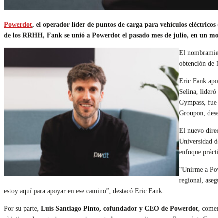
Powerdot
, el operador líder de puntos de carga para vehículos eléctri
de los RRHH, Fank se unió a Powerdot el pasado mes de julio, en un mom
El nombramien
obtención de 
Eric Fank ap
Selina, lider
Gympass, fue 
Groupon, des
El nuevo dir
Universidad d
enfoque prácti
“Unirme a Pow
regional, aseg
estoy aquí para apoyar en ese camino”, destacó Eric Fank.
Por su parte,
Luís Santiago Pinto, cofundador y CEO de Powerdot
, comen