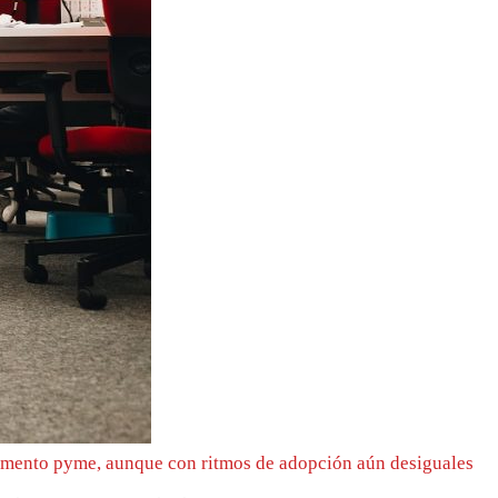
segmento pyme, aunque con ritmos de adopción aún desiguales