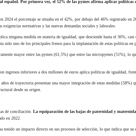
l español. Por primera vez, el 52% de las pymes afirma aplicar políticas 
 en 2024 el porcentaje se situaba en el 42%, por debajo del 46% registrado en 2
 exigencias normativas y las nuevas demandas sociales y laborales.
plica ninguna medida en materia de igualdad, que desciende hasta el 36%, casi 
ía sido uno de los principales frenos para la implantación de estas políticas e
claramente mayor entre las pymes (61,5%) que entre las micropymes (51%), lo qu
 ingresos inferiores a dos millones de euros aplica políticas de igualdad, fre
años de trayectoria presentan una mayor integración de estas medidas (58%) qu
uctural desde su origen.
as de conciliación.
La equiparación de las bajas de paternidad y maternida
ado en 2022.
 tenido un impacto directo en sus procesos de selección, lo que indica que su e