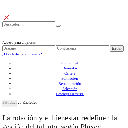
Acceso para empresas
Entrar
¿Olvidaste tu contraseña?
Actualidad
Bienestar
Carrera
Formación
Remuneración
Selección
Descargas Revista
Bienestar
29 Ene 2026
La rotación y el bienestar redefinen la
gestión del talento, según Pluxee