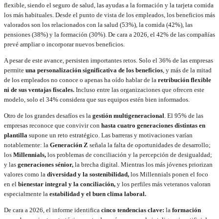
flexible, siendo el seguro de salud, las ayudas a la formación y la tarjeta comida
los más habituales. Desde el punto de vista de los empleados, los beneficios más
valorados son los relacionados con la salud (53%), la comida (42%), las
pensiones (38%) y la formación (30%). De cara a 2026, el 42% de las compañías
prevé ampliar o incorporar nuevos beneficios.
A pesar de este avance, persisten importantes retos. Solo el 36% de las empresas
permite
una personalización significativa de los beneficios
, y más de la mitad
de los empleados no conoce o apenas ha oído hablar de la
retribución flexible
ni de sus ventajas fiscales.
Incluso entre las organizaciones que ofrecen este
modelo, solo el 34% considera que sus equipos estén bien informados.
Otro de los grandes desafíos es la
gestión multigeneracional
. El 95% de las
empresas reconoce que convivir con
hasta cuatro generaciones distintas en
plantilla
supone un reto estratégico. Las barreras y motivaciones varían
notablemente: la
Generación Z
señala la falta de oportunidades de desarrollo;
los
Millennials,
los problemas de conciliación y la percepción de desigualdad;
y las
generaciones sénior,
la brecha digital. Mientras los más jóvenes priorizan
valores como la
diversidad y la sostenibilidad,
los Millennials ponen el foco
en el
bienestar integral y la conciliación,
y los perfiles más veteranos valoran
especialmente la
estabilidad y el buen clima laboral.
De cara a 2026, el informe identifica
cinco tendencias clave:
la
formación