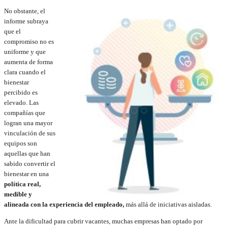
No obstante, el
informe subraya
que el
compromiso no es
uniforme y que
aumenta de forma
clara cuando el
bienestar
percibido es
elevado. Las
compañías que
logran una mayor
vinculación de sus
equipos son
aquellas que han
sabido convertir el
bienestar en una
política real,
medible y
alineada con la experiencia del empleado,
más allá de iniciativas aisladas.
Ante la dificultad para cubrir vacantes, muchas empresas han optado por