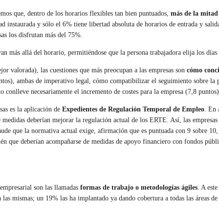
emos que, dentro de los horarios flexibles tan bien puntuados,
más de la mitad 
 instaurada y sólo el 6% tiene libertad absoluta de horarios de entrada y salida
sas los disfrutan más del 75%.
n más allá del horario, permitiéndose que la persona trabajadora elija los días 
or valorada), las cuestiones que más preocupan a las empresas son
cómo conci
tos), ambas de imperativo legal, cómo compatibilizar el seguimiento sobre la 
 no conlleve necesariamente el incremento de costes para la empresa (7,8 puntos)
sas es la aplicación de
Expedientes de Regulación Temporal de Empleo
. En 
ué medidas deberían mejorar la regulación actual de los ERTE. Así, las empresas
raude que la normativa actual exige, afirmación que es puntuada con 9 sobre 10
bién que deberían acompañarse de medidas de apoyo financiero con fondos públi
o empresarial son las llamadas
formas de trabajo o metodologías ágiles
. A este
 las mismas; un 19% las ha implantado ya dando cobertura a todas las áreas de 