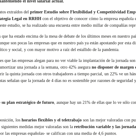
anteniendo el nivel salarial actual.
atos extraídos del
primer Estudio sobre Flexibilidad y Competitividad Empr
rategia Legal en RRHH
con el objetivo de conocer cómo la empresa española es
este estudio, se ha realizado una encuesta entre medio millar de compañías repre
 que ha estado encima de la mesa de debate de los últimos meses en nuestro país
nque son pocas las empresas que en nuestro país ya están apostando por esta dis
ítico y social, y con mayor motivo a raíz del estallido de la pandemia.
es que las empresas alegan para no ver viable la implantación de la jornada son
amortizar una jornada a la semana, otro 42% asegura
no disponer de margen d
ir la quinta jornada con otros trabajadores a tiempo parcial, un 22% ve un hán
as señalan que la jornada de 4 días no es sostenible por razones de seguridad y
 su plan estratégico de futuro
, aunque hay un 21% de ellas que lo ve sólo com
posición, los
horarios flexibles y el teletrabajo
son las mejor valoradas con pun
as siguientes medidas mejor valoradas son la
retribución variable y las jornada
or las empresas españolas- se califican con una media de 4,6 puntos.