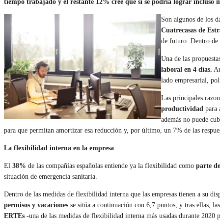
tiempo trabajado y el restante 12% cree que sí se podría lograr incluso m
Son algunos de los d
Cuatrecasas de Est
de futuro. Dentro de 
Una de las propuestas
laboral en 4 días.
Au
lado empresarial, pol
Las principales razon
productividad
para 
además no puede cubr
para que permitan amortizar esa reducción y, por último, un 7% de las respuest
La flexibilidad interna en la empresa
El
38%
de las compañías españolas entiende ya la flexibilidad como
parte de
situación de emergencia sanitaria.
Dentro de las medidas de flexibilidad interna que las empresas tienen a su dis
permisos y vacaciones
se sitúa a continuación con 6,7 puntos, y tras ellas, l
ERTEs
-una de las medidas de flexibilidad interna más usadas durante 2020 p