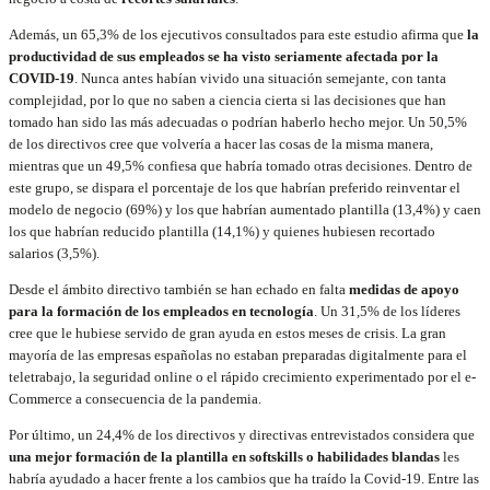
Además, un 65,3% de los ejecutivos consultados para este estudio afirma que
la
productividad de sus empleados se ha visto seriamente afectada por la
COVID-19
. Nunca antes habían vivido una situación semejante, con tanta
complejidad, por lo que no saben a ciencia cierta si las decisiones que han
tomado han sido las más adecuadas o podrían haberlo hecho mejor. Un 50,5%
de los directivos cree que volvería a hacer las cosas de la misma manera,
mientras que un 49,5% confiesa que habría tomado otras decisiones. Dentro de
este grupo, se dispara el porcentaje de los que habrían preferido reinventar el
modelo de negocio (69%) y los que habrían aumentado plantilla (13,4%) y caen
los que habrían reducido plantilla (14,1%) y quienes hubiesen recortado
salarios (3,5%).
Desde el ámbito directivo también se han echado en falta
medidas de apoyo
para la formación de los empleados en tecnología
. Un 31,5% de los líderes
cree que le hubiese servido de gran ayuda en estos meses de crisis. La gran
mayoría de las empresas españolas no estaban preparadas digitalmente para el
teletrabajo, la seguridad online o el rápido crecimiento experimentado por el e-
Commerce a consecuencia de la pandemia.
Por último, un 24,4% de los directivos y directivas entrevistados considera que
una mejor formación de la plantilla en softskills o habilidades blandas
les
habría ayudado a hacer frente a los cambios que ha traído la Covid-19. Entre las