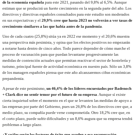
de la economía española
para este 2021, pasando del 9,8% al 6,5%. Aunque
estiman que se producirá un fuerte crecimiento en la segunda parte del año. Los
directivos y directivas españoles consultados para este estudio son moderados
en sus expectativas y el
29,9% cree que hasta 2023 no volverán a ver tasas de
crecimiento similares a las que había antes de la pandemia
.
Uno de cada cuatro (25,8%) sitúa ya en 2022 ese momento y el 20,6% muestra
una perspectiva más pesimista, y opina que los efectos positivos no empezarán
a notarse hasta dentro de cinco años. Todo parece depender de cómo marche el
proceso de vacunación para que puedan levantarse progresivamente las
medidas de contención actuales que permitan reactivar el sector de hostelería y
turismo, principal fuente de actividad económica en nuestro país. Sólo un 3,8%
de los managers españoles piensa que este año alcanzaremos cifras económicas
prepandemia.
A pesar de este pesimismo,
un 46,4% de los líderes encuestados por Badenoch
+ Clark dice no sentir temor por el futuro de su empresa
. Aunque sí existe
cierta inquietud sobre el momento en el que se levanten las medidas de apoyo a
las empresas por parte del Gobierno, pues un 26,8% de los directivos cree que, a
medio plazo, su compañía puede verse comprometida. Otro 18,2% cree que, en
el corto plazo, puede sufrir dificultades y un 8,6% augura que su empresa tendrá
problemas a largo plazo.
¿Y cuáles serán los factores de éxito que ayuden a esa recuperación