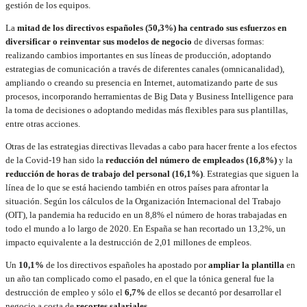
gestión de los equipos.
La
mitad de los directivos españoles (50,3%) ha centrado sus esfuerzos en
diversificar o reinventar sus modelos de negocio
de diversas formas:
realizando cambios importantes en sus líneas de producción, adoptando
estrategias de comunicación a través de diferentes canales (omnicanalidad),
ampliando o creando su presencia en Internet, automatizando parte de sus
procesos, incorporando herramientas de Big Data y Business Intelligence para
la toma de decisiones o adoptando medidas más flexibles para sus plantillas,
entre otras acciones.
Otras de las estrategias directivas llevadas a cabo para hacer frente a los efectos
de la Covid-19 han sido la
reducción del número de empleados (16,8%)
y la
reducción de horas de trabajo del personal (16,1%)
. Estrategias que siguen la
línea de lo que se está haciendo también en otros países para afrontar la
situación. Según los cálculos de la Organización Internacional del Trabajo
(OIT), la pandemia ha reducido en un 8,8% el número de horas trabajadas en
todo el mundo a lo largo de 2020. En España se han recortado un 13,2%, un
impacto equivalente a la destrucción de 2,01 millones de empleos.
Un
10,1%
de los directivos españoles ha apostado por
ampliar la plantilla
en
un año tan complicado como el pasado, en el que la tónica general fue la
destrucción de empleo y sólo el
6,7%
de ellos se decantó por desarrollar el
negocio a costa de
recortes salariales
.