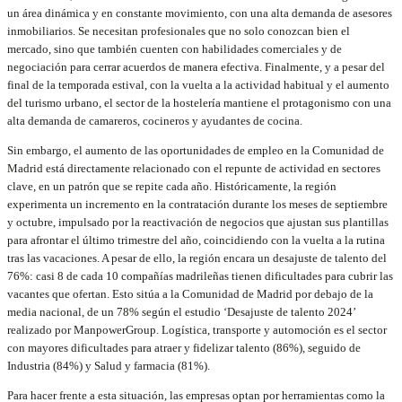
un área dinámica y en constante movimiento, con una alta demanda de asesores
inmobiliarios. Se necesitan profesionales que no solo conozcan bien el
mercado, sino que también cuenten con habilidades comerciales y de
negociación para cerrar acuerdos de manera efectiva. Finalmente, y a pesar del
final de la temporada estival, con la vuelta a la actividad habitual y el aumento
del turismo urbano, el sector de la hostelería mantiene el protagonismo con una
alta demanda de camareros, cocineros y ayudantes de cocina.
Sin embargo, el aumento de las oportunidades de empleo en la Comunidad de
Madrid está directamente relacionado con el repunte de actividad en sectores
clave, en un patrón que se repite cada año. Históricamente, la región
experimenta un incremento en la contratación durante los meses de septiembre
y octubre, impulsado por la reactivación de negocios que ajustan sus plantillas
para afrontar el último trimestre del año, coincidiendo con la vuelta a la rutina
tras las vacaciones. A pesar de ello, la región encara un desajuste de talento del
76%: casi 8 de cada 10 compañías madrileñas tienen dificultades para cubrir las
vacantes que ofertan. Esto sitúa a la Comunidad de Madrid por debajo de la
media nacional, de un 78% según el estudio ‘Desajuste de talento 2024’
realizado por ManpowerGroup. Logística, transporte y automoción es el sector
con mayores dificultades para atraer y fidelizar talento (86%), seguido de
Industria (84%) y Salud y farmacia (81%).
Para hacer frente a esta situación, las empresas optan por herramientas como la