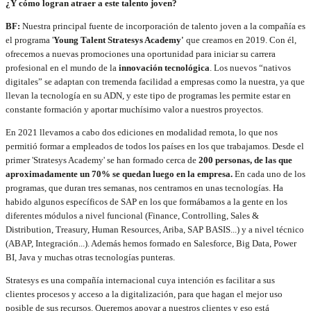
¿Y cómo logran atraer a este talento joven?
BF:
Nuestra principal fuente de incorporación de talento joven a la compañía es
el programa '
Young Talent Stratesys Academy'
que creamos en 2019. Con él,
ofrecemos a nuevas promociones una oportunidad para iniciar su carrera
profesional en el mundo de la
innovación tecnológica
. Los nuevos “nativos
digitales” se adaptan con tremenda facilidad a empresas como la nuestra, ya que
llevan la tecnología en su ADN, y este tipo de programas les permite estar en
constante formación y aportar muchísimo valor a nuestros proyectos.
En 2021 llevamos a cabo dos ediciones en modalidad remota, lo que nos
permitió formar a empleados de todos los países en los que trabajamos. Desde el
primer 'Stratesys Academy' se han formado cerca de
200 personas, de las que
aproximadamente un 70% se quedan luego en la empresa.
En cada uno de los
programas, que duran tres semanas, nos centramos en unas tecnologías. Ha
habido algunos específicos de SAP en los que formábamos a la gente en los
diferentes módulos a nivel funcional (Finance, Controlling, Sales &
Distribution, Treasury, Human Resources, Ariba, SAP BASIS...) y a nivel técnico
(ABAP, Integración...). Además hemos formado en Salesforce, Big Data, Power
BI, Java y muchas otras tecnologías punteras.
Stratesys es una compañía internacional cuya intención es facilitar a sus
clientes procesos y acceso a la digitalización, para que hagan el mejor uso
posible de sus recursos. Queremos apoyar a nuestros clientes y eso está