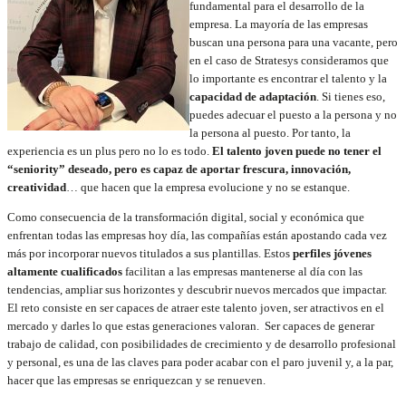
fundamental para el desarrollo de la
empresa. La mayoría de las empresas
buscan una persona para una vacante, pero
en el caso de Stratesys consideramos que
lo importante es encontrar el talento y la
capacidad de adaptación
. Si tienes eso,
puedes adecuar el puesto a la persona y no
la persona al puesto. Por tanto, la
experiencia es un plus pero no lo es todo.
El talento joven puede no tener el
“seniority” deseado, pero es capaz de aportar frescura, innovación,
creatividad
… que hacen que la empresa evolucione y no se estanque.
Como consecuencia de la transformación digital, social y económica que
enfrentan todas las empresas hoy día, las compañías están apostando cada vez
más por incorporar nuevos titulados a sus plantillas. Estos
perfiles jóvenes
altamente cualificados
facilitan a las empresas mantenerse al día con las
tendencias, ampliar sus horizontes y descubrir nuevos mercados que impactar.
El reto consiste en ser capaces de atraer este talento joven, ser atractivos en el
mercado y darles lo que estas generaciones valoran. Ser capaces de generar
trabajo de calidad, con posibilidades de crecimiento y de desarrollo profesional
y personal, es una de las claves para poder acabar con el paro juvenil y, a la par,
hacer que las empresas se enriquezcan y se renueven.