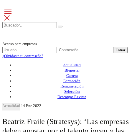
Acceso para empresas
Entrar
¿Olvidaste tu contraseña?
Actualidad
Bienestar
Carrera
Formación
Remuneración
Selección
Descargas Revista
Actualidad
14 Ene 2022
Beatriz Fraile (Stratesys): ‘Las empresas
deben apostar por el talento joven y las