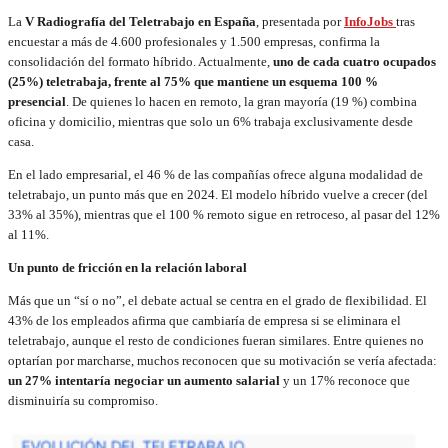
La
V Radiografía del Teletrabajo en España
, presentada por
InfoJobs
tras
encuestar a más de 4.600 profesionales y 1.500 empresas, confirma la
consolidación del formato híbrido. Actualmente,
uno de cada cuatro ocupados
(25%) teletrabaja, frente al 75% que mantiene un esquema 100 %
presencial
. De quienes lo hacen en remoto, la gran mayoría (19 %) combina
oficina y domicilio, mientras que solo un 6% trabaja exclusivamente desde
casa.
En el lado empresarial, el 46 % de las compañías ofrece alguna modalidad de
teletrabajo, un punto más que en 2024. El modelo híbrido vuelve a crecer (del
33% al 35%), mientras que el 100 % remoto sigue en retroceso, al pasar del 12%
al 11%.
Un punto de fricción en la relación laboral
Más que un “sí o no”, el debate actual se centra en el grado de flexibilidad. El
43% de los empleados afirma que cambiaría de empresa si se eliminara el
teletrabajo, aunque el resto de condiciones fueran similares. Entre quienes no
optarían por marcharse, muchos reconocen que su motivación se vería afectada:
un 27% intentaría negociar un aumento salarial
y un 17% reconoce que
disminuiría su compromiso.