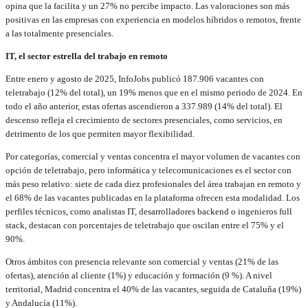
opina que la facilita y un 27% no percibe impacto. Las valoraciones son más
positivas en las empresas con experiencia en modelos híbridos o remotos, frente
a las totalmente presenciales.
IT, el sector estrella del trabajo en remoto
Entre enero y agosto de 2025, InfoJobs publicó 187.906 vacantes con
teletrabajo (12% del total), un 19% menos que en el mismo periodo de 2024. En
todo el año anterior, estas ofertas ascendieron a 337.989 (14% del total). El
descenso refleja el crecimiento de sectores presenciales, como servicios, en
detrimento de los que permiten mayor flexibilidad.
Por categorías, comercial y ventas concentra el mayor volumen de vacantes con
opción de teletrabajo, pero informática y telecomunicaciones es el sector con
más peso relativo: siete de cada diez profesionales del área trabajan en remoto y
el 68% de las vacantes publicadas en la plataforma ofrecen esta modalidad. Los
perfiles técnicos, como analistas IT, desarrolladores backend o ingenieros full
stack, destacan con porcentajes de teletrabajo que oscilan entre el 75% y el
90%.
Otros ámbitos con presencia relevante son comercial y ventas (21% de las
ofertas), atención al cliente (1%) y educación y formación (9 %). A nivel
territorial, Madrid concentra el 40% de las vacantes, seguida de Cataluña (19%)
y Andalucía (11%).