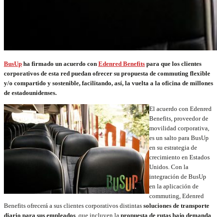
BusUp
ha firmado un acuerdo con
Edenred Benefits
para que los clientes
corporativos de esta red puedan ofrecer su propuesta de commuting flexible
y/o compartido y sostenible, facilitando, así, la vuelta a la oficina de millones
de estadounidenses.
El acuerdo con Edenred
Benefits, proveedor de
movilidad corporativa,
es un salto para BusUp
en su estrategia de
crecimiento en Estados
Unidos. Con la
integración de BusUp
en la aplicación de
commuting, Edenred
Benefits ofrecerá a sus clientes corporativos distintas
soluciones de transporte
diario para sus empleados
, que incluyen la
propuesta de rutas bajo demanda