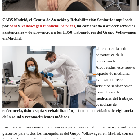
CARS Madrid, el Centro de Atención y Rehabilitación Sanitaria impulsado
por
Seat
y
Volkswagen Financial Services
, ha comenzado a ofrecer servicios
asistenciales y de prevención a los 1.350 trabajadores del Grupo Volkswagen
en Madrid.
Ubicado en la sede
corporativa de la
compañía financiera en
Alcobendas, este nuevo
espacio de medicina
avanzada ofrece
servicios sanitarios en
los ámbitos de
medicina del trabajo,
consultas de
enfermería, fisioterapia y rehabilitación
, así como actividades de
vigilancia
de la salud y reconocimientos médicos
.
Las instalaciones cuentan con una sala para llevar a cabo chequeos periódicos y
gratuitos para todos los trabajadores del Grupo Volkswagen en Madrid, con un