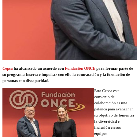
Cepsa
ha alcanzado un acuerdo con
Fundación ONCE
para formar parte de
su programa Inserta e impulsar con ello la contratación y la formación de
personas con discapacidad.
Para Cepsa este
convenio de
colaboración es una
palanca para avanzar en
su objetivo de
fomentar
la diversidad e
inclusión en sus
equipos
.