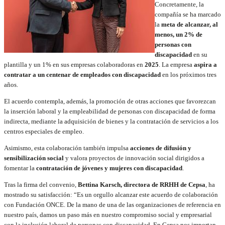
Concretamente, la
compañía se ha marcado
la
meta de alcanzar, al
menos, un 2% de
personas con
discapacidad
en su
plantilla y un 1% en sus empresas colaboradoras en
2025
. La empresa
aspira a
contratar a un centenar de empleados con discapacidad
en los próximos tres
años.
El acuerdo contempla, además, la promoción de otras acciones que favorezcan
la inserción laboral y la empleabilidad de personas con discapacidad de forma
indirecta, mediante la adquisición de bienes y la contratación de servicios a los
centros especiales de empleo.
Asimismo, esta colaboración también impulsa
acciones de difusión y
sensibilización social
y valora proyectos de innovación social dirigidos a
fomentar la
contratación de jóvenes y mujeres con discapacidad
.
Tras la firma del convenio,
Bettina Karsch, directora de RRHH de Cepsa
, ha
mostrado su satisfacción: “Es un orgullo alcanzar este acuerdo de colaboración
con Fundación ONCE. De la mano de una de las organizaciones de referencia en
nuestro país, damos un paso más en nuestro compromiso social y empresarial
con la inclusión laboral de personas con discapacidad. En Cepsa nos importan