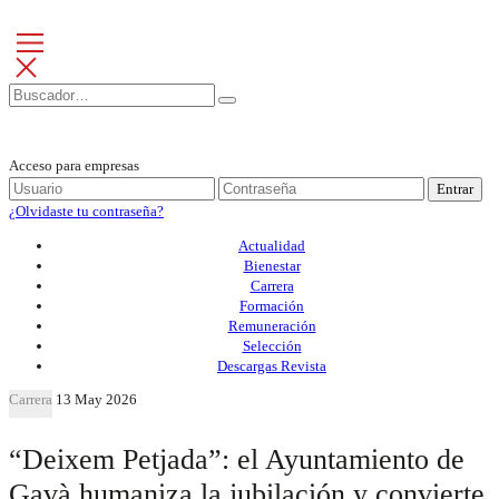
Acceso para empresas
Entrar
¿Olvidaste tu contraseña?
Actualidad
Bienestar
Carrera
Formación
Remuneración
Selección
Descargas Revista
Carrera
13 May 2026
“Deixem Petjada”: el Ayuntamiento de
Gavà humaniza la jubilación y convierte