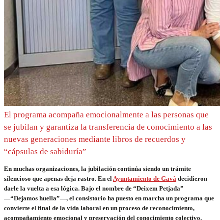
El programa acompaña emocionalmente a las personas que
se jubilan y garantiza la transferencia de conocimiento a las
nuevas generaciones mediante libros de recuerdos y
“cápsulas de sabiduría”
En muchas organizaciones, la jubilación continúa siendo un trámite
silencioso que apenas deja rastro. En el
Ayuntamiento de Gavà
decidieron
darle la vuelta a esa lógica. Bajo el nombre de “Deixem Petjada”
—“Dejamos huella”—, el consistorio ha puesto en marcha un programa que
convierte el final de la vida laboral en un proceso de reconocimiento,
acompañamiento emocional y preservación del conocimiento colectivo.