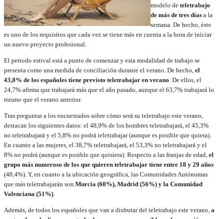
modelo de
teletrabajo
de más de tres días
a la
semana. De hecho, éste
es uno de los requisitos que cada vez se tiene más en cuenta a la hora de iniciar
un nuevo proyecto profesional.
El periodo estival está a punto de comenzar y esta modalidad de trabajo se
presenta como una medida de conciliación durante el verano. De hecho,
el
43,8% de los españoles tiene previsto teletrabajar en verano
. De ellos, el
24,7% afirma que trabajará más que el año pasado, aunque el 63,7% trabajará lo
mismo que el verano anterior.
Tras preguntar a los encuestados sobre cómo será su teletrabajo este verano,
destacan los siguientes datos: el 48,9% de los hombres teletrabajará, el 45,3%
no teletrabajará y el 5,8% no podrá teletrabajar (aunque es posible que quiera).
En cuanto a las mujeres, el 38,7% teletrabajará, el 53,3% no teletrabajará y el
8% no podrá (aunque es posible que quisiera). Respecto a las franjas de edad,
el
grupo más numeroso de los que quieren teletrabajar tiene entre 18 y 29 años
(48,4%). Y, en cuanto a la ubicación geográfica, las Comunidades Autónomas
que más teletrabajarán son
Murcia (60%), Madrid (56%) y la Comunidad
Valenciana (51%)
.
Además, de todos los españoles que van a disfrutar del teletrabajo este verano,
a