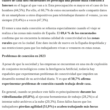
cuatro de cada diez encuestados les preocupa una posible mala conexión a
Internet
en el lugar al que van a ir. Esta preocupación es mayor en el caso de los
hombres (44,5%). Por ello, el 66,7% de estos encuestados suele compartir datos
de un smartphone a otros dispositivos para teletrabajar durante el verano, ya sea
siempre (19,4%) o a veces (47,3%).
El temor a una mala conexión se refuerza especialmente cuando el viaje se
realiza a las zonas más rurales de España. El
69,4 % de los encuestados
confirma que no encuentra la misma calidad de conectividad en las
zonas
rurales
que en la ciudad. Este dato incide de nuevo en la España despoblada y
sus restricciones para que los trabajadores vivan o veraneen en estas zonas.
Problemas de conexión en 2023
A pesar de que la sociedad y las empresas se encuentran en una era de explosión
de conjuntos tecnológicos como la Inteligencia Artificial, todavía hay
españoles que experimentan problemas de conectividad que impiden un
desarrollo normal de su actividad diaria. Y es que
el 50,7% afirma
experimentar problemas de conexión cuando trabaja desde casa.
En general, cuando se produce este fallo es principalmente
durante las
videollamadas (43,8%)
, al ejecutar herramientas de trabajo (28,2%) o al
intentar subir archivos a la nube (20,3%). Estos fallos hacen que los
trabajadores
pierdan agilidad (51,9%) o acaben trabajando más horas