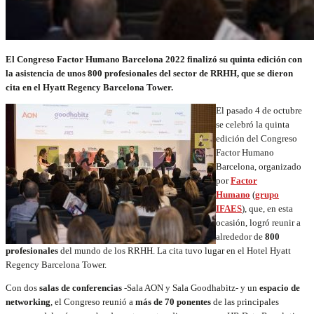
El Congreso Factor Humano Barcelona 2022 finalizó su quinta edición con
la asistencia de unos 800 profesionales del sector de RRHH, que se dieron
cita en el Hyatt Regency Barcelona Tower.
El pasado 4 de octubre
se celebró la quinta
edición del Congreso
Factor Humano
Barcelona, organizado
por
Factor
Humano
(
grupo
IFAES
), que, en esta
ocasión, logró reunir a
alrededor de
800
profesionales
del mundo de los RRHH. La cita tuvo lugar en el Hotel Hyatt
Regency Barcelona Tower.
Con dos
salas de conferencias
-Sala AON y Sala Goodhabitz- y un
espacio de
networking
, el Congreso reunió a
más de 70 ponentes
de las principales