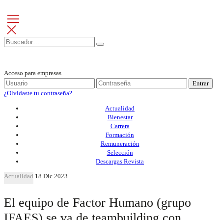
Acceso para empresas
Entrar
¿Olvidaste tu contraseña?
Actualidad
Bienestar
Carrera
Formación
Remuneración
Selección
Descargas Revista
Actualidad
18 Dic 2023
El equipo de Factor Humano (grupo
IFAES) se va de teambuilding con