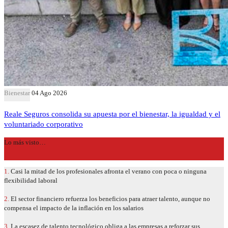
Bienestar
04 Ago 2026
Reale Seguros consolida su apuesta por el bienestar, la igualdad y el
voluntariado corporativo
Lo más visto…
1.
Casi la mitad de los profesionales afronta el verano con poca o ninguna
flexibilidad laboral
2.
El sector financiero refuerza los beneficios para atraer talento, aunque no
compensa el impacto de la inflación en los salarios
3.
La escasez de talento tecnológico obliga a las empresas a reforzar sus