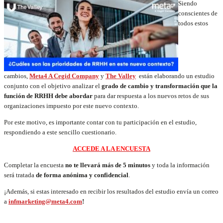
Siendo
conscientes de
todos estos
cambios,
Meta4 A Cegid Company
y
The Valley
están elaborando un estudio
conjunto con el objetivo analizar el
grado de cambio y transformación que la
función de RRHH debe abordar
para dar respuesta a los nuevos retos de sus
organizaciones impuesto por este nuevo contexto.
Por este motivo, es importante contar con tu participación en el estudio,
respondiendo a este sencillo cuestionario.
ACCEDE A LA ENCUESTA
Completar la encuesta
no te llevará más de 5 minutos
y toda la información
será tratada
de forma anónima y confidencial
.
¡Además, si estas interesado en recibir los resultados del estudio envía un correo
a
infmarketing@meta4.com
!