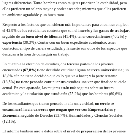
ligeras diferencias. Tanto hombres como mujeres priorizan la estabilidad, pero
ellos prefieren un salario mayor y poder ascender, mientras que ellas prefieren
un ambiente agradable y un buen trato.
Respecto a los factores que consideran más importantes para encontrar empleo,
el 42,9% de los estudiantes contesta que son el
interés y las ganas de trabajar
,
seguido de un
buen nivel de idiomas
(41,4%), tener
conocimientos
(40,2%) y
experiencia
(39,3%). Contar con un buen expediente académico, tener
contactos, el tipo de carrera estudiada y la suerte son otros de los aspectos que
destacan a la hora de conseguir un trabajo.
En cuanto a la elección de estudios, dos terceras partes de los jóvenes
encuestados
(67,8%)
tiene decidido estudiar alguna
carrera universitaria
; un
18,8% aún no tiene decidido qué es lo que va a hacer, y la parte restante
(13,5%) no tiene pensado continuar sus estudios una vez que finalice su ciclo
actual. En este apartado, las mujeres están más seguras sobre su futuro
académico y la titulación que estudiarán (75,2%) que los hombres (60,6%).
De los estudiantes que tienen pensado ir a la universidad,
un tercio se
encaminará hacia carreras que tengan que ver con Empresariales y
Economía
, seguido de Derecho (13,7%), Humanidades y Ciencias Sociales
(12,1%).
El informe también arroja datos sobre el
nivel de preparación de los jóvenes