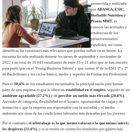
promovida y realizada
por
ABANCA, ESIC,
Herbalife Nutrition y
Praxis MMT
, es
conocer las actitudes y
tendencias de los
preuniversitarios
españoles, así como
identificar las cuestiones más relevantes que pueden influir en su futuro. La
encuesta ha sido realizada durante los meses de septiembre y noviembre de
2022 a un total de 10.641 estudiantes de entre 15 y 21 años que se han inscrito
para participar en el 'Young Business Talents' y que cursan 4º de la ESO, 1º y 2º
de Bachillerato y los ciclos básico, medio y superior de Formación Profesional.
Para el
30,4%
de los estudiantes encuestados, la principal razón para formar
parte de una empresa es que le ofrezcan
estabilidad en el empleo
, seguido de un
ambiente agradable (27,2%)
y de
percibir un sueldo más elevado (26,8%)
.
Ascender de categoría, flexibilidad en el horario, oportunidad de viajar y de
formación o que la empresa sea responsable con la sociedad y el medio
ambiente son otras de las condiciones laborales más deseadas por los jóvenes.
Por el contrario,
el teletrabajo es lo que menos valoran o lo que menos interés
les despierta (21,4%)
, y si se tienen en cuenta los resultados por género hay