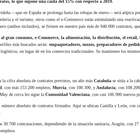
tratos, lo que supone una caída del 15% con respecto a 2019.
ideña ―que en España se prolonga hasta las rebajas de enero― será atípica por l
telería y el turismo, otros como el e-Commerce están estimulando una reactivac
ero (ambos incluidos), se firmen en nuestro país más de 940.000 contratos, 
al gran consumo, e-Commerce, la alimentación, la distribución, el retail, la
perfiles más buscados serán:
empaquetadores, mozos, preparadores de pedidos
s logísticos, en lugar de en los comercios tradicionales. Se mantienen los mismo
 la cifra absoluta de contratos previstos, un año más
Cataluña
se sitúa a la c
d
, con más 153.200 empleos;
Murcia
, con 108.300; y
Andalucía
, con 108.200
 Muy de cerca les sigue la
Comunidad Valenciana
, con casi 106.900 nuevos pu
 a número absoluto de contratos firmados. Aquí se ubican Castilla y León, con 
.
las 30.700 contrataciones, dependiendo de la situación sanitaria; Aragón, con 27
 empleos.