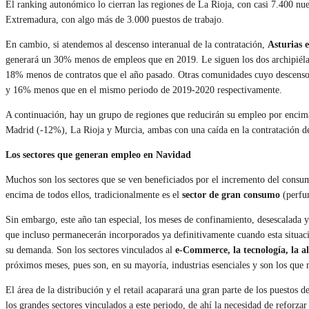
El ranking autonómico lo cierran las regiones de La Rioja, con casi 7.400 nue
Extremadura, con algo más de 3.000 puestos de trabajo.
En cambio, si atendemos al descenso interanual de la contratación,
Asturias 
generará un 30% menos de empleos que en 2019. Le siguen los dos archipiéla
18% menos de contratos que el año pasado. Otras comunidades cuyo descenso
y 16% menos que en el mismo periodo de 2019-2020 respectivamente.
A continuación, hay un grupo de regiones que reducirán su empleo por encim
Madrid (-12%), La Rioja y Murcia, ambas con una caída en la contratación de
Los sectores que generan empleo en Navidad
Muchos son los sectores que se ven beneficiados por el incremento del consu
encima de todos ellos, tradicionalmente es el
sector de gran consumo
(perfum
Sin embargo, este año tan especial, los meses de confinamiento, desescalada
que incluso permanecerán incorporados ya definitivamente cuando esta situac
su demanda. Son los sectores vinculados al
e-Commerce, la tecnología, la alim
próximos meses, pues son, en su mayoría, industrias esenciales y son los que
El área de la distribución y el retail acaparará una gran parte de los puestos d
los grandes sectores vinculados a este periodo, de ahí la necesidad de reforzar 