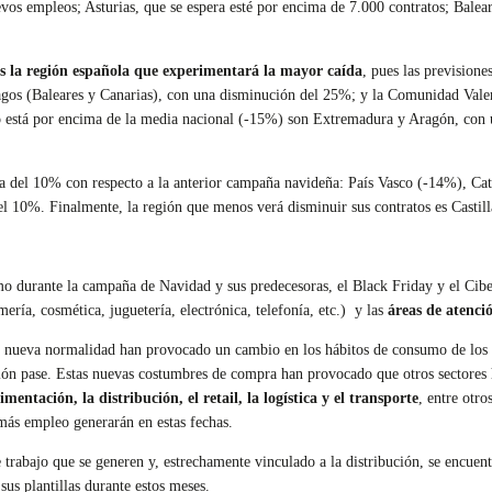
vos empleos; Asturias, que se espera esté por encima de 7.000 contratos; Balear
es la región española que experimentará la mayor caída
, pues las previsione
gos (Baleares y Canarias), con una disminución del 25%; y la Comunidad Vale
 está por encima de la media nacional (-15%) son Extremadura y Aragón, con 
a del 10% con respecto a la anterior campaña navideña: País Vasco (-14%), Ca
l 10%. Finalmente, la región que menos verá disminuir sus contratos es Casti
mo durante la campaña de Navidad y sus predecesoras, el Black Friday y el Cib
ería, cosmética, juguetería, electrónica, telefonía, etc.) y las
áreas de atenció
 y nueva normalidad han provocado un cambio en los hábitos de consumo de los
ión pase. Estas nuevas costumbres de compra han provocado que otros sectores h
entación, la distribución, el retail, la logística y el transporte
, entre otr
 más empleo generarán en estas fechas.
e trabajo que se generen y, estrechamente vinculado a la distribución, se encuentr
sus plantillas durante estos meses.