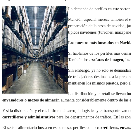
La demanda de perfiles en este sector
Mención especial merece también el se
preparación de la cesta de navidad, 
típicos navideños (turrones, mazapane
Los puestos más buscados en Navid
Si hablamos de los perfiles más dema
También los
azafatos de imagen, los
Sin embargo, ya no sólo se demandará p
de trabajadores destinados a la prepa
mantienen los mismos puestos, pero el 
La distribución y el retail se llevan 
envasadores o mozos de almacén
aumenta considerablemente dentro de las em
Y si la distribución y el retail tiran del carro, la logística y el transporte va
carretilleros y administrativos
para los departamentos de tráfico. En las zon
El sector alimentario busca en estos meses perfiles como
carretilleros, enva