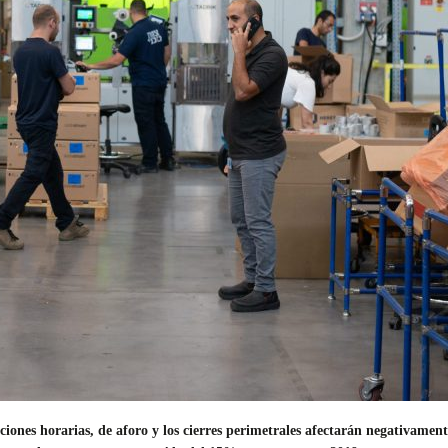
cciones horarias, de aforo y los cierres perimetrales afectarán negativam