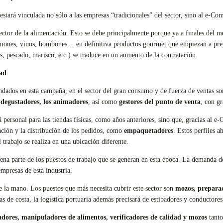
 estará vinculada no sólo a las empresas “tradicionales” del sector, sino al e-
ctor de la alimentación. Esto se debe principalmente porque ya a finales del me
jamones, vinos, bombones… en definitiva productos gourmet que empiezan a prep
s, pescado, marisco, etc.) se traduce en un aumento de la contratación.
ad
ndados en esta campaña, en el sector del gran consumo y de fuerza de ventas so
 degustadores, los animadores
, así como
gestores del punto de venta
, con gr
ersonal para las tiendas físicas, como años anteriores, sino que, gracias al e-
ración y la distribución de los pedidos, como
empaquetadores
. Estos perfiles a
trabajo se realiza en una ubicación diferente.
buena parte de los puestos de trabajo que se generan en esta época. La demanda 
presas de esta industria.
n de la mano. Los puestos que más necesita cubrir este sector son
mozos, preparad
as de costa, la logística portuaria además precisará de estibadores y conductore
sadores, manipuladores de alimentos, verificadores de calidad y mozos
tanto