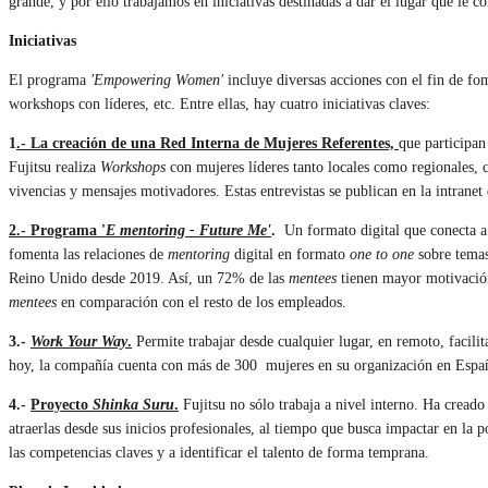
grande, y por ello trabajamos en iniciativas destinadas a dar el lugar que le 
Iniciativas
El programa
'Empowering Women'
incluye diversas acciones con el fin de fom
workshops con líderes, etc. Entre ellas, hay cuatro iniciativas claves:
1
.- La creación de una Red Interna de Mujeres Referentes,
que participan
Fujitsu realiza
Workshops
con mujeres líderes tanto locales como regionales, c
vivencias y mensajes motivadores. Estas entrevistas se publican en la intranet 
2.- Programa '
E mentoring - Future Me'
.
Un formato digital que conecta a l
fomenta las relaciones de
mentoring
digital en formato
one to one
sobre temas
Reino Unido desde 2019. Así, un 72% de las
mentees
tienen mayor motivación
mentees
en comparación con el resto de los empleados.
3.-
Work Your Way
.
Permite trabajar desde cualquier lugar, en remoto, facili
hoy, la compañía cuenta con más de 300 mujeres en su organización en España 
4.-
Proyecto
Shinka Suru
.
Fujitsu no sólo trabaja a nivel interno. Ha crea
atraerlas desde sus inicios profesionales, al tiempo que busca impactar en la
las competencias claves y a identificar el talento de forma temprana.