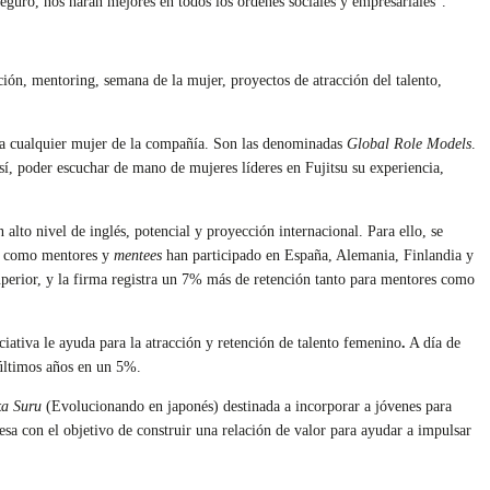
 seguro, nos harán mejores en todos los órdenes sociales y empresariales”.
ción, mentoring, semana de la mujer, proyectos de atracción del talento,
r a cualquier mujer de la compañía. Son las denominadas
Global Role Models
.
así, poder escuchar de mano de mujeres líderes en Fujitsu su experiencia,
lto nivel de inglés, potencial y proyección internacional. Para ello, se
os como mentores y
mentees
han participado en España, Alemania, Finlandia y
perior, y la firma registra un 7% más de retención tanto para mentores como
ciativa le ayuda para la atracción y retención de talento femenino
.
A día de
 últimos años en un 5%.
ka Suru
(Evolucionando en japonés) destinada a incorporar a jóvenes para
esa con el objetivo de construir una relación de valor para ayudar a impulsar