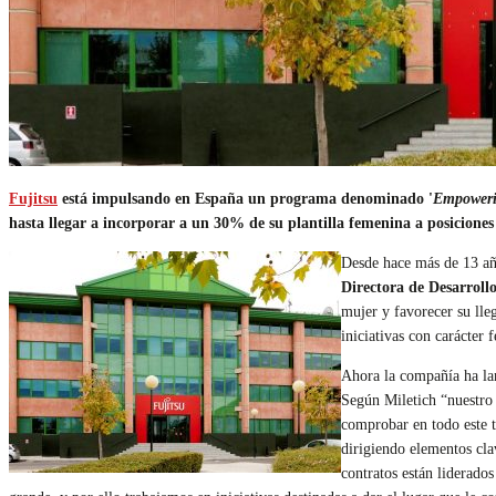
Fujitsu
está impulsando en España un programa denominado '
Empower
hasta llegar a incorporar a un 30% de su plantilla femenina a posiciones
Desde hace más de 13 año
Directora de Desarrol
mujer y favorecer su lle
iniciativas con carácter 
Ahora la compañía ha l
Según Miletich “nuestro 
comprobar en todo este 
dirigiendo elementos cla
contratos están liderados