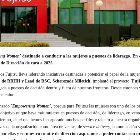
ing Women'
destinado a conducir a las mujeres a puestos de liderazgo. En 
 de Dirección de cara a 2025.
s Fujitsu lleva liderando iniciativas destinadas a potenciar el papel de la muje
lo de RRHH y Lead de RSC, Scherezade Miletich
, implantó el proyecto
'Fuj
gada a puestos de decisión dentro y fuera de nuestras fronteras. Desde entonces
femenino.
anzado
'
Empowering Women'
, porque para Fujitsu las mujeres son uno de los pi
objetivo es que haya más mujeres en puestos de decisión, de liderazgo, en ven
tiempo, en el que hemos incorporado muchos perfiles y talento a nuestra organ
ves de la organización como área de ventas, de
service delivery
, comunicación y
 por ellas y
en nuestro comité de dirección aspiramos a poder contar con 