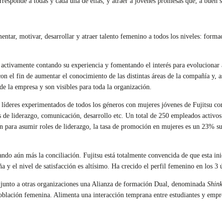
corresponde a todas y cada una de ellas, y atraer a jóvenes promesas que, a buen
entar, motivar, desarrollar y atraer talento femenino a todos los niveles: forma
 activamente contando su experiencia y fomentando el interés para evoluciona
on el fin de aumentar el conocimiento de las distintas áreas de la compañía y, 
de la empresa y son visibles para toda la organización.
íderes experimentados de todos los géneros con mujeres jóvenes de Fujitsu con a
 de liderazgo, comunicación, desarrollo etc. Un total de 250 empleados activ
 para asumir roles de liderazgo, la tasa de promoción en mujeres es un 23% su
tando aún más la conciliación. Fujitsu está totalmente convencida de que esta ini
y el nivel de satisfacción es altísimo. Ha crecido el perfil femenino en los 3
do junto a otras organizaciones una Alianza de formación Dual, denominada
Shin
 población femenina. Alimenta una interacción temprana entre estudiantes y empr