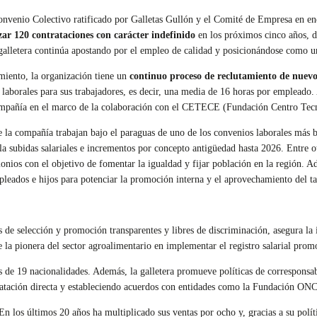
nvenio Colectivo ratificado por Galletas Gullón y el Comité de Empresa en ener
ar 120 contrataciones con carácter indefinido
en los próximos cinco años, d
galletera continúa apostando por el empleo de calidad y posicionándose como un
miento, la organización tiene un
continuo proceso de reclutamiento de nuevo
 laborales para sus trabajadores, es decir, una media de 16 horas por empleado
compañía en el marco de la colaboración con el CETECE (Fundación Centro Tecn
e la compañía trabajan bajo el paraguas de uno de los convenios laborales más b
a subidas salariales e incrementos por concepto antigüedad hasta 2026. Entre ot
monios con el objetivo de fomentar la igualdad y fijar población en la región. A
leados e hijos para potenciar la promoción interna y el aprovechamiento del ta
de selección y promoción transparentes y libres de discriminación, asegura la i
e la pionera del sector agroalimentario en implementar el registro salarial pr
de 19 nacionalidades. Además, la galletera promueve políticas de corresponsabi
ontratación directa y estableciendo acuerdos con entidades como la Fundación
n los últimos 20 años ha multiplicado sus ventas por ocho y, gracias a su polít