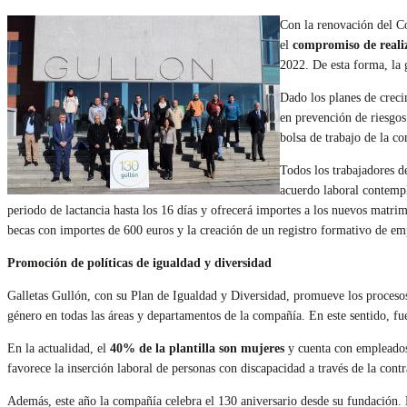
Con la renovación del Co
el
compromiso de realiz
2022. De esta forma, la 
Dado los planes de creci
en prevención de riesgos
bolsa de trabajo de la 
Todos los trabajadores d
acuerdo laboral contempl
periodo de lactancia hasta los 16 días y ofrecerá importes a los nuevos matri
becas con importes de 600 euros y la creación de un registro formativo de emp
Promoción de políticas de igualdad y diversidad
Galletas Gullón, con su Plan de Igualdad y Diversidad, promueve los procesos 
género en todas las áreas y departamentos de la compañía. En este sentido, fu
En la actualidad, el
40% de la plantilla son mujeres
y cuenta con empleados 
favorece la inserción laboral de personas con discapacidad a través de la c
Además, este año la compañía celebra el 130 aniversario desde su fundación. E