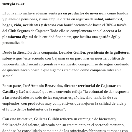
energía solar
.
El convenio incluye además
ventajas en productos de inversión
, como fondos
y planes de pensiones, y una amplia of
erta en seguros de salud, automóvil,
hogar, vida, accidentes y decesos
con bonificaciones de hasta el 30% a través
del Club Seguros de Cajamar. Todo ello se complementa con el
acceso a la
plataforma digital
de la entidad financiera, que facilita una gestión ágil y
personalizada.
Desde la dirección de la compañía,
Lourdes Gullón, presidenta de la galletera
,
subrayó que “este acuerdo con Cajamar es un paso más en nuestra política de
responsabilidad social corporativa y en nuestro compromiso de seguir cuidando
de quienes hacen posible que sigamos creciendo como compañía líder en el
sector”.
Por su parte,
José Antonio Benavides, director territorial de Cajamar en
Castilla y León
, destacó que este convenio refleja “la voluntad de dar respuesta
a las necesidades no solo de las empresas españolas, sino también de sus
empleados, con productos muy competitivos que mejoren la calidad de vida y
el futuro de los habitantes de la región”.
Con esta iniciativa, Galletas Gullón refuerza su estrategia de bienestar y
fidelización del talento, alineada con su crecimiento en el sector alimentario,
donde se ha consolidado como uno de los principales fabricantes europeos con