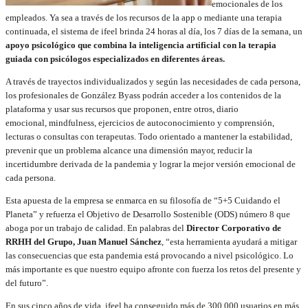
emocionales de los
empleados. Ya sea a través de los recursos de la app o mediante una terapia
continuada, el sistema de ifeel brinda 24 horas al día, los 7 días de la semana, un
apoyo psicológico que combina la inteligencia artificial con la terapia
guiada con psicólogos especializados en diferentes áreas.
A través de trayectos individualizados y según las necesidades de cada persona,
los profesionales de González Byass podrán acceder a los contenidos de la
plataforma y usar sus recursos que proponen, entre otros, diario
emocional, mindfulness, ejercicios de autoconocimiento y comprensión,
lecturas o consultas con terapeutas. Todo orientado a mantener la estabilidad,
prevenir que un problema alcance una dimensión mayor, reducir la
incertidumbre derivada de la pandemia y lograr la mejor versión emocional de
cada persona.
Esta apuesta de la empresa se enmarca en su filosofía de “5+5 Cuidando el
Planeta” y refuerza el Objetivo de Desarrollo Sostenible (ODS) número 8 que
aboga por un trabajo de calidad. En palabras del
Director Corporativo de
RRHH del Grupo, Juan Manuel Sánchez
, “esta herramienta ayudará a mitigar
las consecuencias que esta pandemia está provocando a nivel psicológico. Lo
más importante es que nuestro equipo afronte con fuerza los retos del presente y
del futuro”.
En sus cinco años de vida, ifeel ha conseguido más de 300.000 usuarios en más