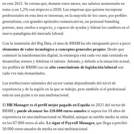
en este 2021. Se estima que, durante estos meses, sus salarios aumentarán en
torno a un 1,2% con respecto a 2020. Las empresas que quieren incorporar
profesionales en esta área se interesan, en la mayoría de los casos, por perfiles
generalistas, con grandes aptitudes comunicativas, un personal branding
potente, muy unidos a negocio, y capaces de ayudar y liderar los cambios en el
nuevo paradigma del mercado laboral.
Con la inmersión del Big Data, el área de RRHH ha ido integrando poco a poco
elementos de valor tecnológico a conceptos generales propios
. Desde que
comenzó la transformación digital, la estrategia está cada vez más centrada en
desarrollar, retener y fidelizar el talento. Además, y debido a la situación actual,
los perfiles de RRHH con un
alto conocimiento de legislación laboral
son
cada vez más demandados.
Las retribuciones salariales del sector varían dependiendo del nivel de
experiencia y de la región en la que se trabaje, pero también si el profesional
está en una pyme o en una multinacional.
El
HR Manager es el perfil mejor pagado en España
en 2021 del sector de
RRHH y
puede alcanzar los 110.000 euros anuales
si supera los 10 años de
experiencia en una multinacional en Madrid, aunque su sueldo medio se sitúa
en los 67.000 euros al año.
Le sigue el Payroll Manager,
que llega a percibir
50.000 euros anuales de media en una multinacional.