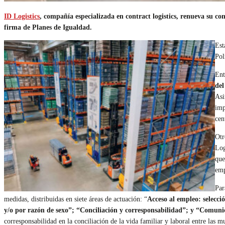
ID Logistics
, compañía especializada en contract logistics, renueva su co
firma de Planes de Igualdad.
Est
Pol
Ent
del
Asi
imp
cen
Otr
Log
que
emp
Par
medidas, distribuidas en siete áreas de actuación: “
Acceso al empleo: selecci
y/o por razón de sexo”; “Conciliación y corresponsabilidad”; y “Comuni
corresponsabilidad en la conciliación de la vida familiar y laboral entre las