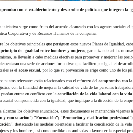
mpromiso con el establecimiento y desarrollo de políticas que integren la 
a iniciativa surge como fruto del acuerdo alcanzado con los agentes sociales el 
ítica Corporativa y de Recursos Humanos de la compañía.
re los objetivos principales que persiguen estos nuevos Planes de Igualdad, cabe
 principio de igualdad entre hombres y mujeres
, garantizando así las mismas
mismo, se llevarán a cabo medidas efectivas para promover y mejorar las posibi
lementarán una serie de acciones formativas que faciliten por igual el desarroll
trales es el
acoso sexual
, por lo que su prevención se erige como uno de los pi
os puntos relevantes están relacionados con el refuerzo del
compromiso con la s
istics, con la finalidad de mejorar la calidad de vida de las personas trabajador
 puedan entrar en conflicto con la
conciliación de la vida laboral con la vid
resarial comprometida con la igualdad, que implique a la dirección de la empres
a alcanzar los objetivos enunciados, estos documentos se mantendrán vigentes 
ón y contratación”; “Formación”; “Promoción y clasificación profesional”;
cación
”, destacando las medidas orientadas a facilitar la conciliación de la vi
 mujeres y los hombres, así como medidas encaminadas a favorecer la especial pro