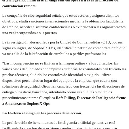
están logrando infiltrarse en empresas europeas a través de procesos de
contratación remota.
La compañía de ciberseguridad señala que estos actores persiguen distintos
objetivos: eludir sanciones internacionales mediante la obtención fraudulenta
de empleo, acceder a sistemas confidenciales o extorsionar a las organizaciones
una vez incorporados a sus puestos.
La investigación, desarrollada por la Unidad de Contramedidas (CTU, por sus
siglas en inglés) de Sophos X-Ops, identifica un patrón de comportamiento que
va más allá de la falsificación de currículos o perfiles profesionales.
“Las incongruencias no se limitan a la imagen online y a los currículos. En
varios casos denunciados por empresas europeas, los candidatos han trucado las
pruebas técnicas, eludido los controles de identidad o exigido utilizar
dispositivos personales en lugar del equipo de la empresa, que cuenta con
soluciones de seguridad. Otros han cambiado con frecuencia las direcciones de
entrega o los datos bancarios, intentando borrar sus huellas o evitar los
procedimientos internos”, explica
Rafe Pilling, Director de Inteligencia frente
a Amenazas en Sophos X-Ops
.
La IA eleva el riesgo en los procesos de selección
La proliferación de herramientas de inteligencia artificial generativa está
facilitando la creación de ecosistemas profesionales ficticios cada vez más