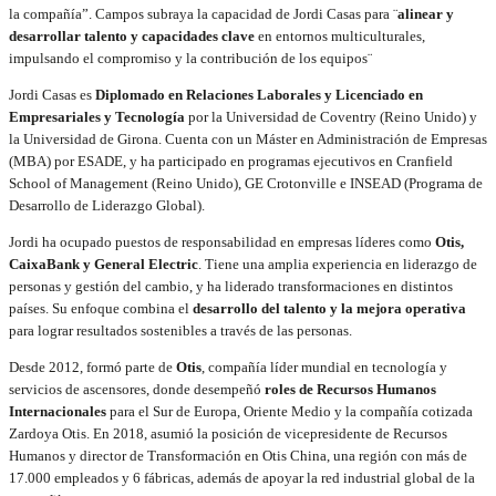
la compañía”. Campos subraya la capacidad de Jordi Casas para ¨
alinear y
desarrollar talento y capacidades clave
en entornos multiculturales,
impulsando el compromiso y la contribución de los equipos¨
Jordi Casas es
Diplomado en Relaciones Laborales y Licenciado en
Empresariales y Tecnología
por la Universidad de Coventry (Reino Unido) y
la Universidad de Girona. Cuenta con un Máster en Administración de Empresas
(MBA) por ESADE, y ha participado en programas ejecutivos en Cranfield
School of Management (Reino Unido), GE Crotonville e INSEAD (Programa de
Desarrollo de Liderazgo Global).
Jordi ha ocupado puestos de responsabilidad en empresas líderes como
Otis,
CaixaBank y General Electric
. Tiene una amplia experiencia en liderazgo de
personas y gestión del cambio, y ha liderado transformaciones en distintos
países. Su enfoque combina el
desarrollo del talento y la mejora operativa
para lograr resultados sostenibles a través de las personas.
Desde 2012, formó parte de
Otis
, compañía líder mundial en tecnología y
servicios de ascensores, donde desempeñó
roles de Recursos Humanos
Internacionales
para el Sur de Europa, Oriente Medio y la compañía cotizada
Zardoya Otis. En 2018, asumió la posición de vicepresidente de Recursos
Humanos y director de Transformación en Otis China, una región con más de
17.000 empleados y 6 fábricas, además de apoyar la red industrial global de la