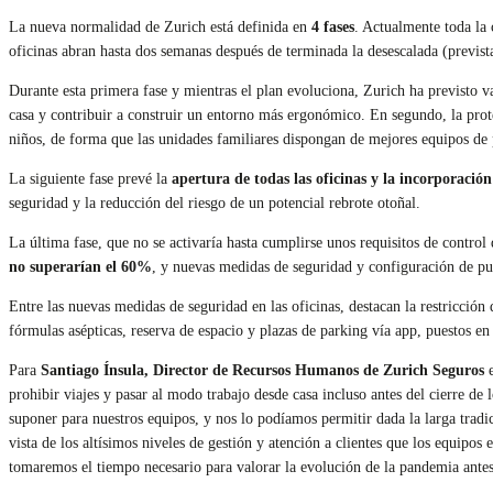
La nueva normalidad de Zurich está definida en
4 fases
. Actualmente toda la
oficinas abran hasta dos semanas después de terminada la desescalada (previst
Durante esta primera fase y mientras el plan evoluciona, Zurich ha previsto
casa y contribuir a construir un entorno más ergonómico. En segundo, la prot
niños, de forma que las unidades familiares dispongan de mejores equipos de 
La siguiente fase prevé la
apertura de todas las oficinas y la incorporac
seguridad y la reducción del riesgo de un potencial rebrote otoñal.
La última fase, que no se activaría hasta cumplirse unos requisitos de contr
no superarían el 60%
, y nuevas medidas de seguridad y configuración de pu
Entre las nuevas medidas de seguridad en las oficinas, destacan la restricción 
fórmulas asépticas, reserva de espacio y plazas de parking vía app, puestos en
Para
Santiago Ínsula, Director de Recursos Humanos de Zurich Seguros
e
prohibir viajes y pasar al modo trabajo desde casa incluso antes del cierre de
suponer para nuestros equipos, y nos lo podíamos permitir dada la larga tradic
vista de los altísimos niveles de gestión y atención a clientes que los equipo
tomaremos el tiempo necesario para valorar la evolución de la pandemia ante