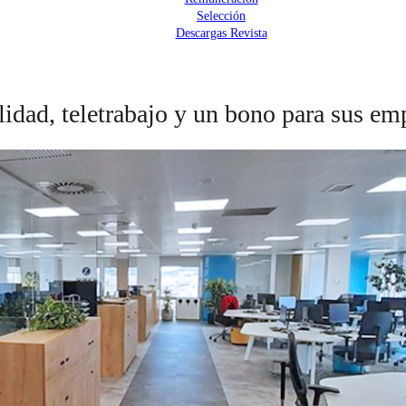
Selección
Descargas Revista
lidad, teletrabajo y un bono para sus em