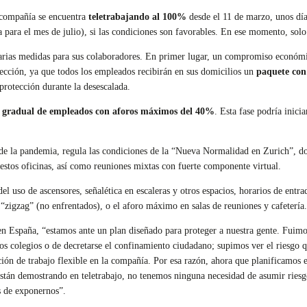
 compañía se encuentra
teletrabajando al 100%
desde el 11 de marzo, unos días
a para el mes de julio), si las condiciones son favorables. En ese momento, solo
 varias medidas para sus colaboradores. En primer lugar, un compromiso econó
ección, ya que todos los empleados recibirán en sus domicilios un
paquete con 
protección durante la desescalada.
ión gradual de empleados con aforos máximos del 40%
. Esta fase podría inici
ol de la pandemia, regula las condiciones de la “Nueva Normalidad en Zurich”, 
estos oficinas, así como reuniones mixtas con fuerte componente virtual.
del uso de ascensores, señalética en escaleras y otros espacios, horarios de entr
 “zigzag” (no enfrentados), o el aforo máximo en salas de reuniones y cafetería.
n España, “estamos ante un plan diseñado para proteger a nuestra gente. Fuimo
 los colegios o de decretarse el confinamiento ciudadano; supimos ver el riesgo 
ión de trabajo flexible en la compañía. Por esa razón, ahora que planificamos el
s están demostrando en teletrabajo, no tenemos ninguna necesidad de asumir ries
s de exponernos”.