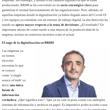
empresas. Sin embargo, y debido a los cambios legislativos que se están
produciendo, RRHH se ha convertido en un
socio estratégico clave
para
garantizar el normal funcionamiento de las organizaciones. Pero, además, en
aquellas empresas donde la digitalización ya había llegado antes del Covid-19
y los equipos ya contaban con un entorno de trabajo digital, la alta dirección ha
tenido un
apoyo mayor respecto a la toma de decisiones
. ¿El resultado? Un
importante ahorro de costes unido a una mejora de la productividad de la
empresa, incluso en contextos inciertos como el actual.
El auge de la digitalización en RRHH
Las empresas ya
no tienen
elección:
necesitan lo que
se conoce
como ‘a single
source of truth’ es
decir,
una única
fuente de
información
verdadera
. ¿Qué significa esto? “Que ya no vale la pena contar con múltiples
sistemas de información y archivos en papel. Es imperativo poder acceder a una
única plataforma que contenga todos los datos relacionados con los empleados,