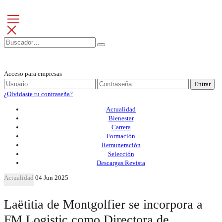
Acceso para empresas
Entrar
¿Olvidaste tu contraseña?
Actualidad
Bienestar
Carrera
Formación
Remuneración
Selección
Descargas Revista
Actualidad
04 Jun 2025
Laëtitia de Montgolfier se incorpora a
FM Logistic como Directora de