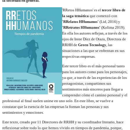
la sociedad en general.
'RRetos HHumanos' es el
tercer libro de
la saga temática
que comenzó con
'RRelatos HHumanos'
(Lid, 2016) y
'RRetratos HHumanos'
(Kolima 2019).
En ella los autores reflejan, a través de los
ojos de Irene Díez de Otazu, Directora de
RRHH de
Green Tecnology
, las
situaciones a las que se enfrentan en sus
respectivas empresas.
Este tercer libro es el más personal tanto
para los autores como para los personajes,
ya que, a través de las experiencias de los
protagonistas, compartimos sus
sentimientos más sinceros para llegar a
comprender cómo el camino personal y el
profesional al final suelen unirse en uno solo. En este libro, se vuelve a
constatar que la esencia de las empresas la forman las personas y sus
sentimientos y emociones.
Este texto, creado por 11 Directores de RRHH y su coordinador literario, hace
reflexionar sobre todo lo que hemos vivido en tiempos de pandemia, porque,