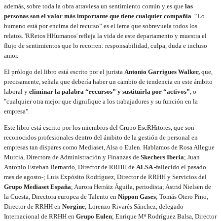
además, sobre toda la obra atraviesa un sentimiento común y es que
las
personas son el valor más importante que tiene cualquier compañía
. “Lo
humano está por encima del recurso” es el lema que sobrevuela todos los
relatos. 'RRetos HHumanos' refleja la vida de este departamento y muestra el
flujo de sentimientos que lo recorren: responsabilidad, culpa, duda e incluso
amor.
El prólogo del libro está escrito por el jurista
Antonio Garrigues Walker,
que,
precisamente, señala que debería haber un cambio de tendencia en este ámbito
laboral y
eliminar la palabra “recursos” y sustituirla por “activos”
, o
"cualquier otra mejor que dignifique a los trabajadores y su función en la
empresa".
Este libro está escrito por los miembros del Grupo EscRHitores, que son
reconocidos profesionales dentro del ámbito de la gestión de personal en
empresas tan dispares como Mediaset, Alsa o Eulen. Hablamos de Rosa Allegue
Murcia, Directora de Administración y Finanzas de
Skechers Iberia
; Juan
Antonio Esteban Bernardo, Director de RRHH de
ALSA
-fallecido el pasado
mes de agosto-; Luis Expósito Rodríguez, Director de RRHH y Servicios del
Grupo Mediaset España
; Aurora Herráiz Águila, periodista; Astrid Nielsen de
la Cuesta, Directora europea de Talento en
Nippon Gases
; Tomás Otero Pino,
Director de RRHH en
Norgine
; Lorenzo Rivarés Sánchez, delegado
Internacional de RRHH en
Grupo Eulen
; Enrique Mª Rodríguez Balsa, Director