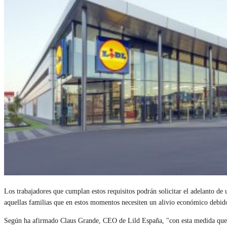
Los trabajadores que cumplan estos requisitos podrán solicitar el adelanto d
aquellas familias que en estos momentos necesiten un alivio económico debido 
Según ha afirmado Claus Grande, CEO de Lild España, "con esta medida querem