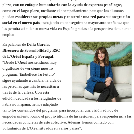
plazo, con un
enfoque humanitario con la ayuda de expertos psicólogos,
como en el largo plazo, mediante el acompañamiento para que los alumnos
puedan
establecer sus propias metas y construir una red para su integración
social en el nuevo país
, trabajando en conseguir una mayor autoconfianza que
les permita asimilar su nueva vida en España gracias a la perspectiva de tener un
empleo.
En palabras de
Delia García,
Directora de Sostenibilidad y RSC
de L'Oréal España y Portugal
:
“Desde L’Oréal nos sentimos muy
orgullosos de ver cómo nuestro
programa ‘Embellece Tu Futuro’
sigue ayudando a cambiar la vida de
las personas que más lo necesitan a
través de la belleza. Con esta
edición dedicada a los refugiados de
habla no hispana, hemos adaptado
tanto los contenidos del programa, para incorporar una visión ad hoc de
empoderamiento, como el propio idioma de las sesiones, para responder así a las
necesidades concretas de este colectivo. Además, hemos contado con
voluntarios de L’Oréal situados en varios países”.