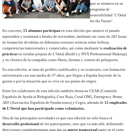
que se enmarca en su
programa de
sostenibilidad ‘L’Oréal
for the Future’.
En concreto,
15 alumnos participan
en esta edición que arrancó el pasado
septiembre y terminará a finales de noviembre, mediante un curso de 282 horas
de formación divididas en diferentes sesiones teóricas sobre belleza,
competencias transversales y comerciales, así como mediante la
realización de
prácticas
en tiendas propias de L’Oréal (Kiehl’s y NYX Professionnal Makeup)
y en clientes de la compañía como Druni, Aromas y centros de peluquería.
En esta edición, se trata de perfiles cualificados y en ocasiones, con formación
universitaria con una media de 37 años, que llegan a España huyendo de la
guerra o por la situación que se vive en sus países de origen.
Entre los colaborares de esta edición también destacan CEAR (Comisión
Española de Ayuda al Refugiado), Cruz Roja, Cesal ONG, Emergency Home,
AEF (Asociación Española de Fundaciones) y Cegos, además de
12
empleados
de L’Oréal que han participado como voluntarios.
Otra de las principales novedades es que esta edición no sólo busca el
desarrollo profesional
de los participantes, sino que va más allá, definiendo
direcciones complementarias para dar un
apoyo transversal
tanto en el corto