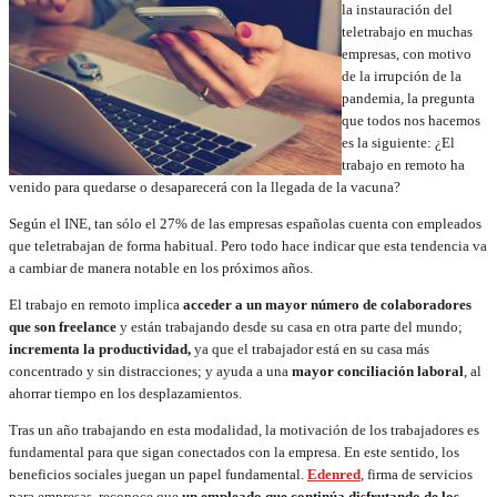
la instauración del
teletrabajo en muchas
empresas, con motivo
de la irrupción de la
pandemia, la pregunta
que todos nos hacemos
es la siguiente: ¿El
trabajo en remoto ha
venido para quedarse o desaparecerá con la llegada de la vacuna?
Según el INE, tan sólo el 27% de las empresas españolas cuenta con empleados
que teletrabajan de forma habitual. Pero todo hace indicar que esta tendencia va
a cambiar de manera notable en los próximos años.
El trabajo en remoto implica
acceder a un mayor número de colaboradores
que son freelance
y están trabajando desde su casa en otra parte del mundo;
incrementa la productividad,
ya que el trabajador está en su casa más
concentrado y sin distracciones; y ayuda a una
mayor conciliación laboral
, al
ahorrar tiempo en los desplazamientos.
Tras un año trabajando en esta modalidad, la motivación de los trabajadores es
fundamental para que sigan conectados con la empresa. En este sentido, los
beneficios sociales juegan un papel fundamental.
Edenred
, firma de servicios
para empresas, reconoce que
un empleado que continúa disfrutando de los