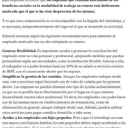
beneficios sociales en la modalidad de trabajo en remoto está doblemente
motivado que el que se ha visto desprovisto de los mismos
.
Y es que esta compensación no es incompatible con la llegada del teletrabajo, y
es necesaria, independientemente del lugar en el que se desarrolle la actividad.
Edenred aconseja seguir las siguientes recomendaciones para mantener al
empleado motivado tras un año trabajando en remoto:
Generar flexibilidad.
Es importante ayudar a gestionar la conciliación del
empleado entre su vida personal y profesional, adoptando medidas que puedan
personalizar según sus necesidades, como la retribución flexible. Gracias a ella,
el trabajador va a poder destinar hasta un 30% de su salario a servicios exentos
de IRPF, con el consecuente ahorro que les supone.
Simplificar la gestión de las comidas.
Aunque los empleados trabajen desde
casa, van a necesitar seguir haciendo uso de vales de comida que les generen
ahorro. Las empresas no pueden eliminar este tipo de ayudas unilateralmente,
ya que no es posible hacer discriminación por el lugar en el que estamos
desarrollando nuestra labor profesional. Es decir, los empleados van poder hacer
uso de las mismas tanto en establecimientos de restauración, como de
alimentación en general, aunque trabajen desde casa. Además, pueden utilizar
estos servicios para pagar comida a domicilio o take away.
Ayudar a los empleados con hijos pequeños.
Pese a que el teletrabajo nos trae
una mayor conciliación familiar, los más pequeños deben seguir acudiendo a las
escuelas infantiles. Y es por ello que las ayudas para ahorrar en las guarderías