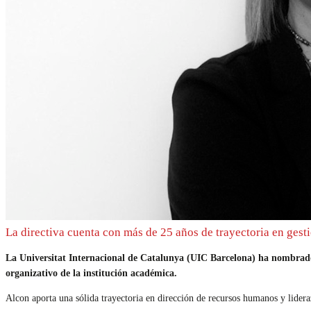
La directiva cuenta con más de 25 años de trayectoria en gest
La Universitat Internacional de Catalunya (UIC Barcelona) ha nombrado a
organizativo de la institución académica.
Alcon aporta una sólida trayectoria en dirección de recursos humanos y lider