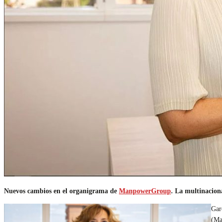
Nuevos cambios en el organigrama de
ManpowerGroup
. La multinacion
Gar
(Ma