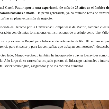
uel García Pastor
aporta una experiencia de más de 25 años en el ámbito de
ecomunicaciones o moda
. De perfil generalista, ya ha asumido retos de transf
pañías en plena expansión de negocio.
enciada en Derecho por la Universidad Complutense de Madrid, también cuenta
paración con distintas formaciones en instituciones de prestigio como The Valle
 incorporación de Raquel para liderar el departamento de RR.HH. en una empres
erencia para el sector y para las compañías que trabajan con nosotros”, destacab
 otro lado, ManpowerGroup también ha incorporado a Javier Benavides como Dir
ñía. A lo largo de su carrera ha ocupado puestos de liderazgo nacionales e in
del sector tecnológico, asegurador y de los recursos humanos.