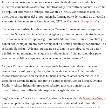
En su nueva posición, Romero será responsable de definir y ejecutar las
iniciativas vinculadas a atracción, fidelización y desarrollo de talento, así como
de impulsar entornos de trabajo innovadores e inclusivos alineados con los
objetivos estratégicos del grupo. Además, formará parte del comité de dirección
y reportará directamente a Raúl Sánchez, CEO de
ManpowerGroup España
.
“Estamos muy satisfechos de contar con Carmen Romero en nuestro equipo
directivo. Su experiencia, visión estratégica y profundo conocimiento del área
de personas serán claves para seguir impulsando nuestra cultura corporativa y
contar con el mejor talento para acompañar a nuestros clientes y candidatos”, ha
señalado
Sánchez
. “Además, su bagaje en el ámbito tecnológico es un valor
añadido en un momento en el que la inteligencia artificial nos impulsa, pero
también nos obliga a repensar la manera en la que trabajamos”.
Carmen Romero cuenta con una trayectoria internacional desarrollada en
compañías tecnológicas globales, donde ha desempeñado funciones de
responsabilidad tanto en recursos humanos como en áreas comerciales. A lo
largo de su carrera ha trabajado junto a equipos directivos en Europa, Oriente
Medio y África, liderando proyectos relacionados con transformación
organizativa, desarrollo de liderazgo y estrategia de talento.
Según la compañía, su incorporación refuerza la capacidad de
ManpowerGroup
para acompañar a las organizaciones en desafíos vinculados al futuro del
trabajo, entre ellos la adopción de inteligencia artificial, la evolución de las